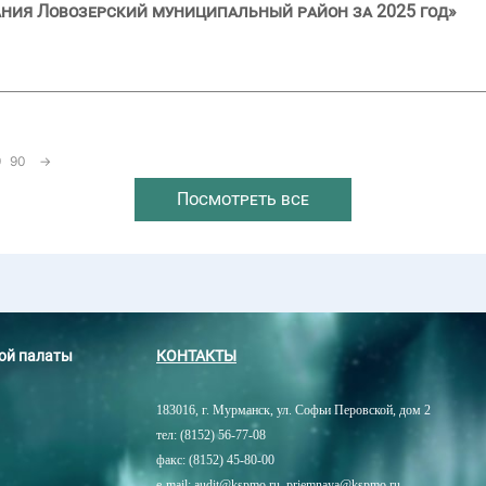
ния Ловозерский муниципальный район за 2025 год»
9
90
→
Посмотреть все
ной палаты
КОНТАКТЫ
183016, г. Мурманск, ул. Софьи Перовской, дом 2
тел: (8152) 56-77-08
факс: (8152) 45-80-00
e-mail: audit@kspmo.ru, priemnaya@kspmo.ru