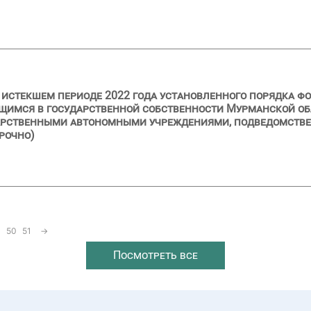
и истекшем периоде 2022 года установленного порядка ф
щимся в государственной собственности Мурманской об
дарственными автономными учреждениями, подведомств
рочно)
50
51
→
Посмотреть все