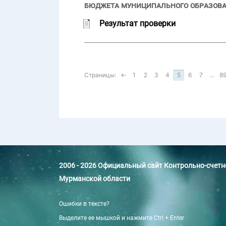
бюджета муниципального образова
Результат проверки
Страницы:
←
1
2
3
4
5
6
7
...
8
2006 - 2026 Официальный сайт Контрольно-счет
Мурманской области
Ошибки в тексте?
Выделите ее мышкой и нажмите Ctrl + Enter