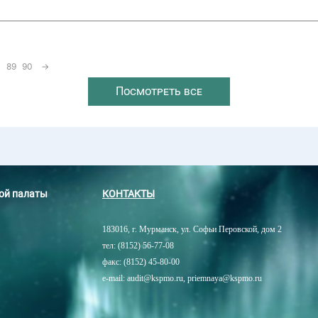
89
90
→
Посмотреть все
ной палаты
КОНТАКТЫ
183016, г. Мурманск, ул. Софьи Перовской, дом 2
тел: (8152) 56-77-08
факс: (8152) 45-80-00
e-mail: audit@kspmo.ru, priemnaya@kspmo.ru