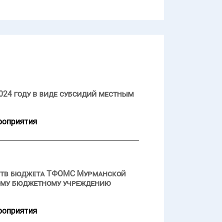
024 году в виде субсидий местным
роприятия
дств бюджета ТФОМС Мурманской
ному бюджетному учреждению
роприятия