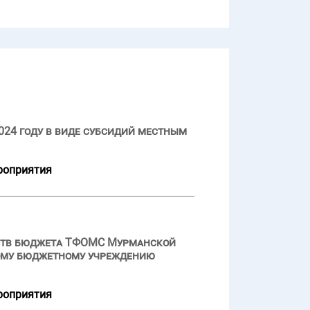
024 году в виде субсидий местным
роприятия
дств бюджета ТФОМС Мурманской
ному бюджетному учреждению
роприятия