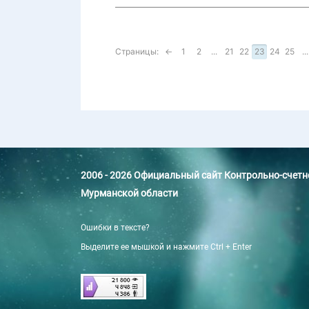
Страницы:
←
1
2
...
21
22
23
24
25
...
2006 - 2026 Официальный сайт Контрольно-счет
Мурманской области
Ошибки в тексте?
Выделите ее мышкой и нажмите Ctrl + Enter