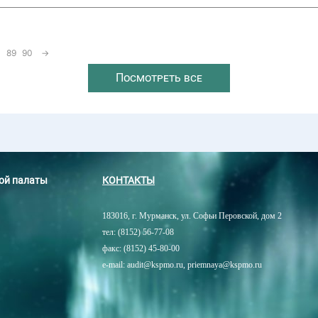
89
90
→
Посмотреть все
ной палаты
КОНТАКТЫ
183016, г. Мурманск, ул. Софьи Перовской, дом 2
тел: (8152) 56-77-08
факс: (8152) 45-80-00
e-mail: audit@kspmo.ru, priemnaya@kspmo.ru