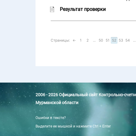
Результат проверки
Страницы:
←
1
2
...
50
51
52
53
54
...
2006 - 2026 Официальный сайт Контрольно-счет
Мурманской области
Ошибки в тексте?
Выделите ее мышкой и нажмите Ctrl + Enter