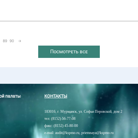
89
90
→
Посмотреть все
ной палаты
КОНТАКТЫ
183016, г. Мурманск, ул. Софьи Перовской, дом 2
тел: (8152) 56-77-08
факс: (8152) 45-80-00
e-mail: audit@kspmo.ru, priemnaya@kspmo.ru