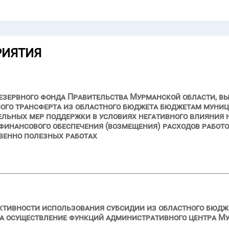
РИЯТИЯ
езервного фонда Правительства Мурманской области, вы
ого трансферта из областного бюджета бюджетам муни
льных мер поддержки в условиях негативного влияния 
финансового обеспечения (возмещения) расходов работод
венно полезных работах
ктивности использования субсидии из областного бюдже
на осуществление функций административного центра М