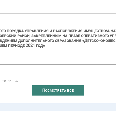
ого порядка управления и распоряжения имуществом, н
зерский район, закрепленным на праве оперативного у
дением дополнительного образования «Детско-юношеска
шем периоде 2021 года
50
51
→
Посмотреть все