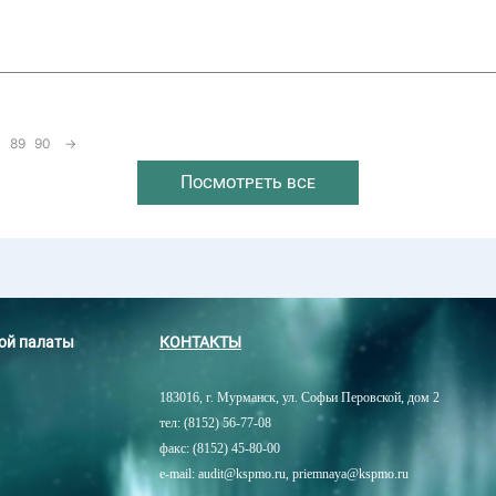
89
90
→
Посмотреть все
ной палаты
КОНТАКТЫ
183016, г. Мурманск, ул. Софьи Перовской, дом 2
тел: (8152) 56-77-08
факс: (8152) 45-80-00
e-mail: audit@kspmo.ru, priemnaya@kspmo.ru