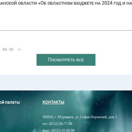
анской области «Об областном бюджете на 2024 год и на
89
90
→
Посмотреть все
ной палаты
КОНТАКТЫ
183016, г. Мурманск, ул. Софьи Перовской, дом 2
тел: (8152) 56-77-08
факс: (8152) 45-80-00