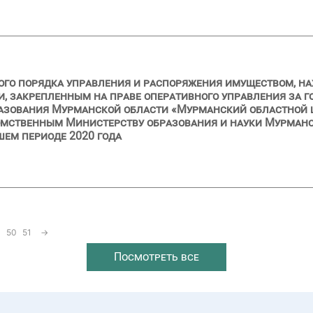
ого порядка управления и распоряжения имуществом, н
и, закрепленным на праве оперативного управления за
азования Мурманской области «Мурманский областной 
мственным Министерству образования и науки Мурманск
шем периоде 2020 года
50
51
→
Посмотреть все