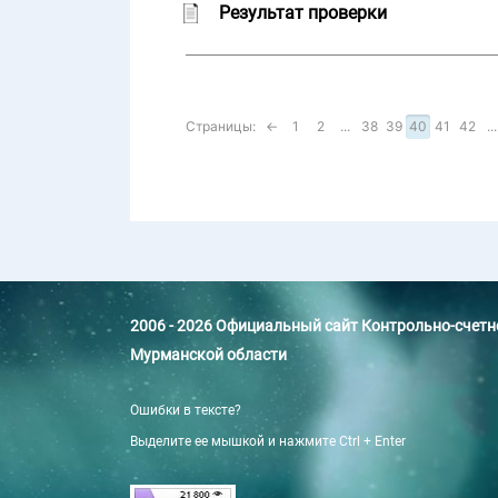
Результат проверки
Страницы:
←
1
2
...
38
39
40
41
42
...
2006 - 2026 Официальный сайт Контрольно-счет
Мурманской области
Ошибки в тексте?
Выделите ее мышкой и нажмите Ctrl + Enter