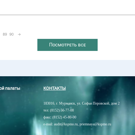
89
90
→
Посмотреть все
ной палаты
КОНТАКТЫ
183016, г. Мурманск, ул. Софьи Перовской, дом 2
тел: (8152) 56-77-08
факс: (8152) 45-80-00
e-mail: audit@kspmo.ru, priemnaya@kspmo.ru