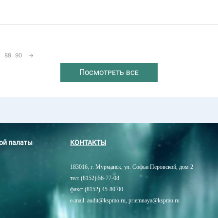
89
90
→
Посмотреть все
ной палаты
КОНТАКТЫ
183016, г. Мурманск, ул. Софьи Перовской, дом 2
тел: (8152) 56-77-08
факс: (8152) 45-80-00
e-mail: audit@kspmo.ru, priemnaya@kspmo.ru