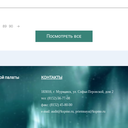
89
90
→
Посмотреть все
ной палаты
КОНТАКТЫ
183016, г. Мурманск, ул. Софьи Перовской, дом 2
тел: (8152) 56-77-08
факс: (8152) 45-80-00
e-mail: audit@kspmo.ru, priemnaya@kspmo.ru