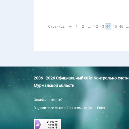
Страницы:
←
1
2
...
42
43
44
45
46
...
2006 - 2026 Официальный сайт Контрольно-счет
Мурманской области
Ошибки в тексте?
Выделите ее мышкой и нажмите Ctrl + Enter