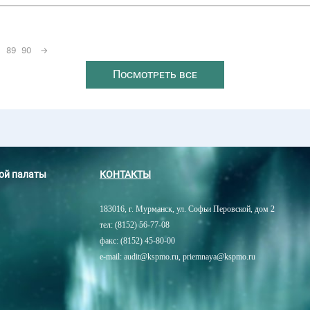
89
90
→
Посмотреть все
ной палаты
КОНТАКТЫ
183016, г. Мурманск, ул. Софьи Перовской, дом 2
тел: (8152) 56-77-08
факс: (8152) 45-80-00
e-mail: audit@kspmo.ru, priemnaya@kspmo.ru