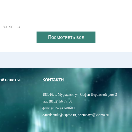
89
90
→
Посмотреть все
ной палаты
КОНТАКТЫ
183016, г. Мурманск, ул. Софьи Перовской, дом 2
тел: (8152) 56-77-08
факс: (8152) 45-80-00
e-mail: audit@kspmo.ru, priemnaya@kspmo.ru