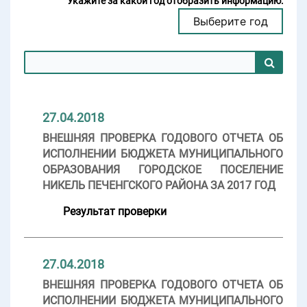
Укажите за какой год отобразить информацию:
обязательного медицинского страхования Мурманской
Выберите год
области, имущества находящегося в государственной
собственности Мурманской области, а также
управление и распоряжение, имуществом, находящимся
в
государственной собственности Мурманской области.
Экспертно-аналитическое мероприятие проводится
27.04.2018
методом обследования.
ВНЕШНЯЯ ПРОВЕРКА ГОДОВОГО ОТЧЕТА ОБ
Под обследованием понимаются анализ и оценка
ИСПОЛНЕНИИ БЮДЖЕТА МУНИЦИПАЛЬНОГО
состояния определенной сферы
ОБРАЗОВАНИЯ ГОРОДСКОЕ ПОСЕЛЕНИЕ
деятельности объекта контроля. Обследование
НИКЕЛЬ ПЕЧЕНГСКОГО РАЙОНА ЗА 2017 ГОД
осуществляется путем направления запросов, и
(или) получения информации по месту нахождения
Результат проверки
объектов контроля.
Экспертно-аналитическое мероприятие должно быть:
27.04.2018
- объективным - осуществляться с использованием
ВНЕШНЯЯ ПРОВЕРКА ГОДОВОГО ОТЧЕТА ОБ
обоснованных фактических документальных данных,
ИСПОЛНЕНИИ БЮДЖЕТА МУНИЦИПАЛЬНОГО