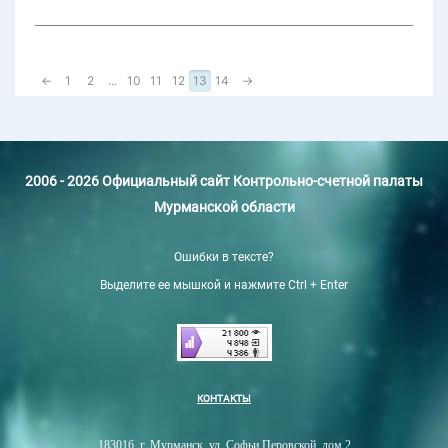
←
1
2
...
10
11
12
13
14
→
2006 - 2026 Официальный сайт Контрольно-счетной палаты
Мурманской области
Ошибки в тексте?
Выделите ее мышкой и нажмите Ctrl + Enter
КОНТАКТЫ
183016, г. Мурманск, ул. Софьи Перовской, дом 2