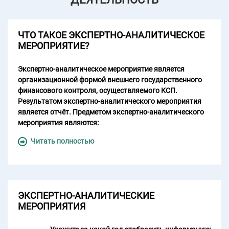
ЧТО ТАКОЕ ЭКСПЕРТНО-АНАЛИТИЧЕСКОЕ
МЕРОПРИЯТИЕ?
Экспертно-аналитическое мероприятие является
организационной формой внешнего государственного
финансового контроля, осуществляемого КСП.
Результатом экспертно-аналитического мероприятия
является отчёт. Предметом экспертно-аналитического
мероприятия являются:
Читать полностью
- деятельность участников бюджетного процесса в
Мурманской области по реализации бюджетных
полномочий;
- организация бюджетного процесса Мурманской
ЭКСПЕРТНО-АНАЛИТИЧЕСКИЕ
области;
МЕРОПРИЯТИЯ
- формирование и использование средств областного
бюджета, средств Территориального фонда