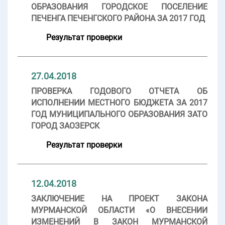
полученных в установленном законодательством
ОБРАЗОВАНИЯ ГОРОДСКОЕ ПОСЕЛЕНИЕ
порядке, и обеспечивать полную и достоверную
ПЕЧЕНГА ПЕЧЕНГСКОГО РАЙОНА ЗА 2017 ГОД
информацию по предмету мероприятия;
- системным - представлять собой комплекс экспертно-
Результат проверки
аналитических действий, взаимоувязанных по срокам,
охвату вопросов, анализируемым показателям и
методам;
27.04.2018
- результативным – организация мероприятия должна
обеспечивать возможность подготовки выводов и
ПРОВЕРКА ГОДОВОГО ОТЧЕТА ОБ
предложений по результатам мероприятия
ИСПОЛНЕНИИ МЕСТНОГО БЮДЖЕТА ЗА 2017
ГОД МУНИЦИПАЛЬНОГО ОБРАЗОВАНИЯ ЗАТО
Свернуть
ГОРОД ЗАОЗЕРСК
Результат проверки
12.04.2018
ЗАКЛЮЧЕНИЕ НА ПРОЕКТ ЗАКОНА
МУРМАНСКОЙ ОБЛАСТИ «О ВНЕСЕНИИ
ИЗМЕНЕНИЙ В ЗАКОН МУРМАНСКОЙ